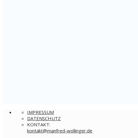
IMPRESSUM
DATENSCHUTZ
KONTAKT:
nok
@tkat
rfnam
ow-de
gnill
ed.re