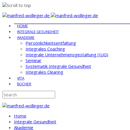
Skip
to
HOME
content
INTEGRALE GESUNDHEIT
AKADEMIE
Persönlichkeitsentfaltung
Integrales Coaching
Integrale Unternehmensgestaltung (IUG)
Seminar
Systematik Integrale Gesundheit
Integrales Clearing
VITA
BÜCHER
Home
Integrale Gesundheit
Akademie